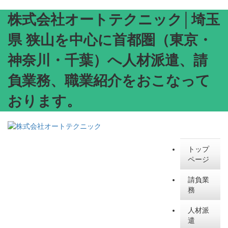
株式会社オートテクニック│埼玉
県 狭山を中心に首都圏（東京・
神奈川・千葉）へ人材派遣、請
負業務、職業紹介をおこなって
おります。
トップ
ページ
請負業
務
人材派
遣