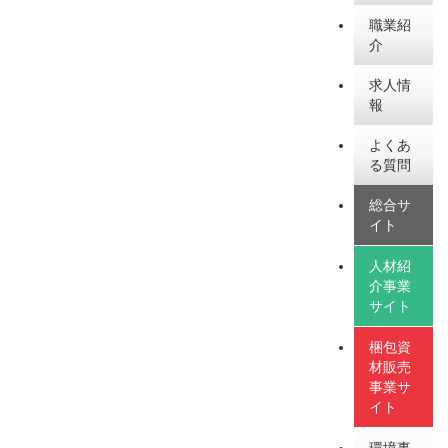
職業紹
介
求人情
報
よくあ
る質問
総合サ
イト
人材紹
介事業
サイト
梱包資
材販売
事業サ
イト
環境事