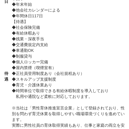
日
◆年末年始
◆他会社カレンダーによる
◆年間休日117日
【待遇】
◆社会保険完備
◆有給休暇あり
◆残業・深夜手当
◆交通費規定内支給
◆車通勤OK
◆制服貸与
◆個人ロッカー完備
◆屋内禁煙（喫煙室有）
待
◆正社員登用制度あり（会社規程あり）
遇
◆スキルアップ支援制度
◆育児・介護休業あり
◆時間単位で取得できる有給休暇制度を導入しており
私用や通院など柔軟に対応しております。
※当社は「男性育休推進宣言企業」として登録されており、性
別を問わず育児休業を取得しやすい職場環境づくりを進めてい
ます。
実際に男性社員の育休取得実績もあり、仕事と家庭の両立を安