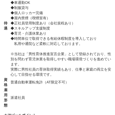
◆車通勤OK
◆制服貸与
◆個人ロッカー完備
◆屋内禁煙（喫煙室有）
待
◆正社員登用制度あり（会社規程あり）
遇
◆スキルアップ支援制度
◆育児・介護休業あり
◆時間単位で取得できる有給休暇制度を導入しており
私用や通院など柔軟に対応しております。
※当社は「男性育休推進宣言企業」として登録されており、性
別を問わず育児休業を取得しやすい職場環境づくりを進めてい
ます。
実際に男性社員の育休取得実績もあり、仕事と家庭の両立を安
心して目指せる環境です。
資
普通自動車運転免許（AT限定不可）
格
雇
用
派遣社員
形
態