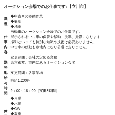
オークション会場でのお仕事です♪【立川市】
◆中古車の移動作業
職
◆撮影
種
◆洗車
自動車のオークション会場でのお仕事です。
仕
展示される中古車の保管や移動、洗車、撮影になります
事
撮影といっても特別な知識や技術は必要ありません。
内
中古車の移動も敷地内になり公道は走りません。
容
変更範囲：会社の定める業務
勤
東京都立川市内にあるオークション会場
務
地
変更範囲：各事業場
給
時給1,230円
与
時
9：00～18：00（実働8時間）
間
◆月曜
◆水曜
◆GW
休
◆夏季