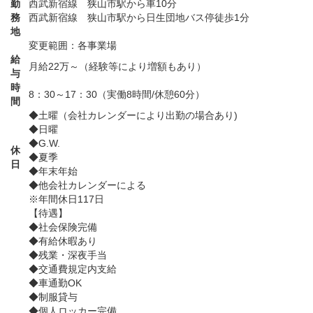
勤
西武新宿線 狭山市駅から車10分
務
西武新宿線 狭山市駅から日生団地バス停徒歩1分
地
変更範囲：各事業場
給
月給22万～（経験等により増額もあり）
与
時
8：30～17：30（実働8時間/休憩60分）
間
◆土曜（会社カレンダーにより出勤の場合あり)
◆日曜
◆G.W.
休
◆夏季
日
◆年末年始
◆他会社カレンダーによる
※年間休日117日
【待遇】
◆社会保険完備
◆有給休暇あり
◆残業・深夜手当
◆交通費規定内支給
◆車通勤OK
◆制服貸与
◆個人ロッカー完備