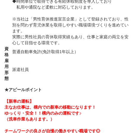
◆時間単位で取得できる有給休暇制度を導入しており
私用や通院など柔軟に対応しております。
※当社は「男性育休推進宣言企業」として登録されており、性
別を問わず育児休業を取得しやすい職場環境づくりを進めてい
ます。
実際に男性社員の育休取得実績もあり、仕事と家庭の両立を安
心して目指せる環境です。
資
普通自動車免許(免許取得1年以上）
格
雇
用
派遣社員
形
態
★アピールポイント
【新車の運転】
主なお仕事は、構内での新車の移動になります！
ゆっくり・安全！！構内のみの運転です♪
（洗車作業もあります。）
チームワークの良さが自慢の働きやすい職場です◎