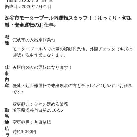
【募集No.203】
派遣社員
掲載日：2026年7月21日
深谷市モータープール内運転スタッフ！！ゆっくり・短距
離・安全運転のお仕事♪
職
完成車の入出庫作業他
種
モータープール内での車の移動作業他、外観チェック（キズの
確認）洗車作業になります。
仕
★構内のみの運転になります！
事
内
容
低速・短距離運転で未経験者の方もチャレンジしやすいお仕事
です♪
変更範囲：会社の定める業務
勤
埼玉県深谷市白草2906-56
務
地
変更範囲：各事業場
給
時給1,300円
与