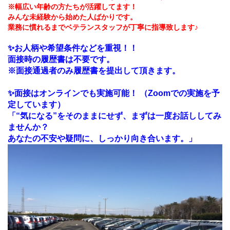
※幅広い年齢の方たちが活躍してます！
みんな未経験から始めた人ばかりです。
業務に慣れるまでベテランスタッフが丁寧に指導致します♪
✨お人柄や希望条件などを重視！！
面接時の履歴書は不要です。
※面接通過者のみ履歴書を提出して頂きます。
✨面接はオンラインでも実施可能！ （Zoomでの実施を予
定しています）
「“気になる”をそのままにせず、まずは一度お話ししてみ
ませんか？
あなたの不安や疑問に、しっかり向き合います。」