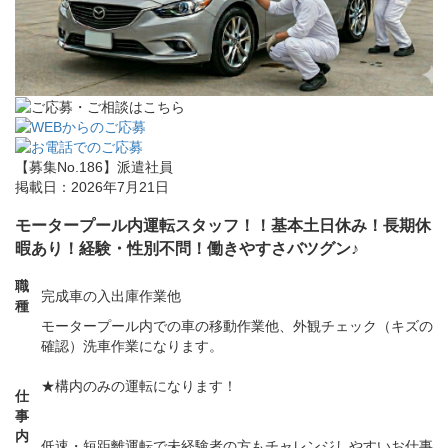
【募集No.186】
派遣社員
掲載日：2026年7月21日
モータープール内運転スタッフ！！基本土日休み！長期休
暇あり！経験・性別不問！働きやすさバツグン♪
職
完成車の入出庫作業他
種
モータープール内での車の移動作業他、外観チェック（キズの
確認）洗車作業になります。
★構内のみの運転になります！
仕
事
内
低速・短距離運転で未経験者の方もチャレンジしやすいお仕事