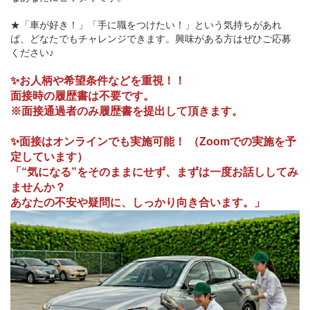
★「車が好き！」「手に職をつけたい！」という気持ちがあれ
ば、どなたでもチャレンジできます。興味がある方はぜひご応募
ください♪
✨お人柄や希望条件などを重視！！
面接時の履歴書は不要です。
※面接通過者のみ履歴書を提出して頂きます。
✨面接はオンラインでも実施可能！ （Zoomでの実施を予
定しています）
「“気になる”をそのままにせず、まずは一度お話ししてみ
ませんか？
あなたの不安や疑問に、しっかり向き合います。」