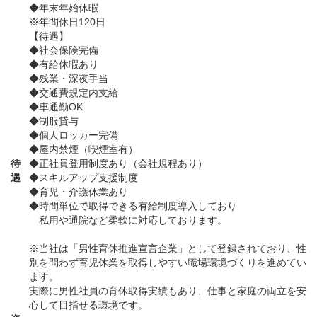
◆年末年始休暇
※年間休日120日
【待遇】
◆社会保険完備
◆有給休暇あり
◆残業・深夜手当
◆交通費規定内支給
◆車通勤OK
◆制服貸与
◆個人ロッカー完備
◆屋内禁煙（喫煙室有）
待
◆正社員登用制度あり（会社規程あり）
遇
◆スキルアップ支援制度
◆育児・介護休業あり
◆時間単位で取得できる有給制度導入しており
私用や通院など柔軟に対応しております。
※当社は「男性育休推進宣言企業」として登録されており、性
別を問わず育児休業を取得しやすい職場環境づくりを進めてい
ます。
実際に男性社員の育休取得実績もあり、仕事と家庭の両立を安
心して目指せる環境です。