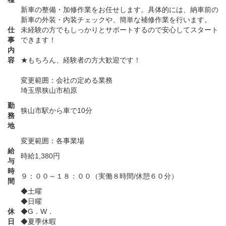
新車の整備・加修作業をお任せします。具体的には、納車前の
新車の外装・内装チェックや、簡単な補修作業を行います。
仕
未経験の方でもしっかりとサポートするので安心してスタート
事
できます！
内
容
★もちろん、経験者の方大歓迎です！
変更範囲：会社の定める業務
埼玉県狭山市柏原
勤
狭山市駅から車で10分
務
地
変更範囲：各事業場
給
時給1,380円
与
時
９：００～１８：００（実働８時間/休憩６０分）
間
◆土曜
◆日曜
休
◆G．W．
日
◆夏季休暇