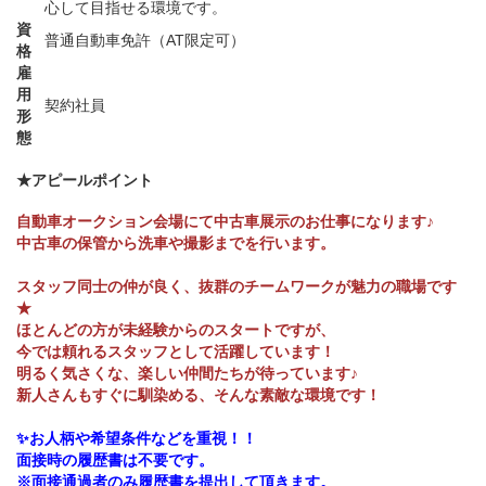
心して目指せる環境です。
資
普通自動車免許（AT限定可）
格
雇
用
契約社員
形
態
★アピールポイント
自動車オークション会場にて中古車展示のお仕事になります♪
中古車の保管から洗車や撮影までを行います。
スタッフ同士の仲が良く、抜群のチームワークが魅力の職場です
★
ほとんどの方が未経験からのスタートですが、
今では頼れるスタッフとして活躍しています！
明るく気さくな、楽しい仲間たちが待っています♪
新人さんもすぐに馴染める、そんな素敵な環境です！
✨お人柄や希望条件などを重視！！
面接時の履歴書は不要です。
※面接通過者のみ履歴書を提出して頂きます。