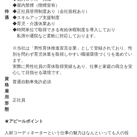
◆屋内禁煙（喫煙室有）
待
◆正社員登用制度あり（会社規程あり）
遇
◆スキルアップ支援制度
◆育児・介護休業あり
◆時間単位で取得できる有給休暇制度を導入しており
私用や通院など柔軟に対応しております。
※当社は「男性育休推進宣言企業」として登録されており、性
別を問わず育児休業を取得しやすい職場環境づくりを進めてい
ます。
実際に男性社員の育休取得実績もあり、仕事と家庭の両立を安
心して目指せる環境です。
資
普通自動車免許必須
格
雇
用
正社員
形
態
★アピールポイント
人材コーディネーターという仕事の魅力はなんといっても人の役