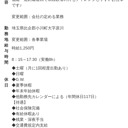
容
です♪
変更範囲：会社の定める業務
勤
埼玉県比企郡小川町大字原川
務
地
変更範囲：各事業場
給
時給1,250円
与
時
8：15～17:30（実働8h）
間
◆土曜（月に1回程度出勤あり）
◆日曜
休
◆G.W.
日
◆夏季休暇
◆年末年始休暇
◆他勤務先カレンダーによる（年間休日117日）
【待遇】
◆社会保険完備
◆有給休暇あり
◆残業・深夜手当
◆交通費規定内支給