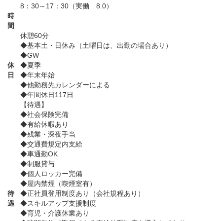
8：30～17：30（実働 8.0）
時
間
休憩60分
◆基本土・日休み（土曜日は、出勤の場合あり）
◆GW
休
◆夏季
日
◆年末年始
◆他勤務先カレンダーによる
◆年間休日117日
【待遇】
◆社会保険完備
◆有給休暇あり
◆残業・深夜手当
◆交通費規定内支給
◆車通勤OK
◆制服貸与
◆個人ロッカー完備
◆屋内禁煙（喫煙室有）
待
◆正社員登用制度あり（会社規程あり）
遇
◆スキルアップ支援制度
◆育児・介護休業あり